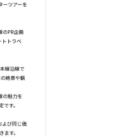
ターツアーを
線のPR企画
ートトラベ
網本線沿線で
線の絶景や観
線の魅力を
定です。
および同じ価
きます。