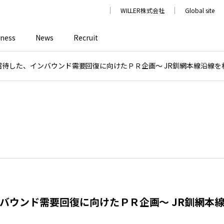
WILLER株式会社
Global site
iness
News
Recruit
待した、インバウンド需要回復に向けたＰＲ企画～ JR釧網本線沿線を
バウンド需要回復に向けたＰＲ企画～ JR釧網本