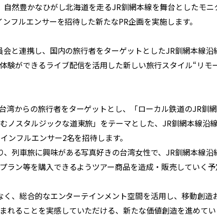
は、自然豊かなひがし北海道を走るJR釧網本線を舞台としたモニ
のインフルエンサーを招待した新たなPR企画を実施します。
員会と連携し、国内の旅行者をターゲットとしたJR釧網本線沿
体験ができるライブ配信を活用した新しい旅行スタイル“リモ
台湾からの旅行者をターゲットとし、「ローカル鉄道のJR釧
むノスタルジックな道東旅」をテーマとした、JR釧網本線沿
のインフルエンサー2名を招待します。
、列車旅に興味がある写真好きの台湾女性で、JR釧網本線沿
泊プラン等を購入できるようツアー商品を造成・販売していく予
はなく、総合的なエンターテインメント空間を活用し、移動創造
まれることを実感していただける、新たな価値創造を進めてい