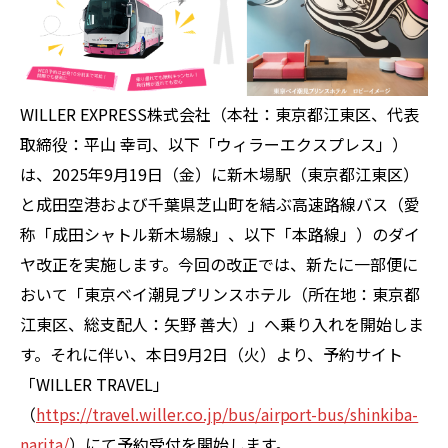
WILLER EXPRESS株式会社（本社：東京都江東区、代表
取締役：平山 幸司、以下「ウィラーエクスプレス」）
は、2025年9月19日（金）に新木場駅（東京都江東区）
と成田空港および千葉県芝山町を結ぶ高速路線バス（愛
称「成田シャトル新木場線」、以下「本路線」）のダイ
ヤ改正を実施します。今回の改正では、新たに一部便に
おいて「東京ベイ潮見プリンスホテル（所在地：東京都
江東区、総支配人：矢野 善大）」へ乗り入れを開始しま
す。それに伴い、本日9月2日（火）より、予約サイト
「WILLER TRAVEL」
（
https://travel.willer.co.jp/bus/airport-bus/shinkiba-
narita/
）にて予約受付を開始します。