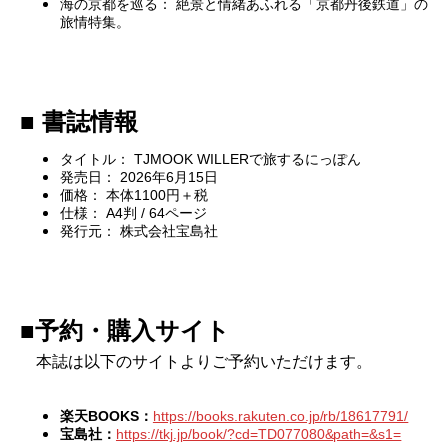
海の京都を巡る： 絶景と情緒あふれる「京都丹後鉄道」の
旅情特集。
■ 書誌情報
タイトル： TJMOOK WILLERで旅するにっぽん
発売日： 2026年6月15日
価格： 本体1100円＋税
仕様： A4判 / 64ページ
発行元： 株式会社宝島社
■予約・購入サイト
本誌は以下のサイトよりご予約いただけます。
楽天BOOKS：
https://books.rakuten.co.jp/rb/18617791/
宝島社：
https://tkj.jp/book/?cd=TD077080&path=&s1=